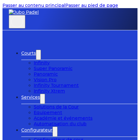
Passer au contenu principal
Passer au pied de page
Courts
Infinity
Super Panoramic
Panoramic
Vision Pro
Infinity Tournament
Infinity Xtrem
Services
Solutions de la Cour
Equipement
Académie et événements
Automatisation du club
Configurateur
Configurateur de cour