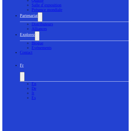
Qualité
Salle d’exposition
Présence mondiale
Partenariat
Distributeurs
Alliances
Explorez
Blogue
Evénements
Contact
Fr
En
De
It
Es