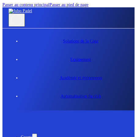
Passer au contenu principal
Passer au pied de page
Solutions de la Cour
Equipement
Académie et événements
Automatisation du club