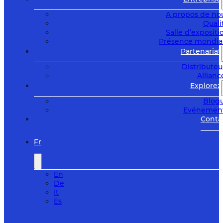
A propos de no
Quali
Salle d’expositi
Présence mondia
Partenariat
Distributeu
Allianc
Explorez
Blog
Evénemen
Conta
Fr
En
De
It
Es