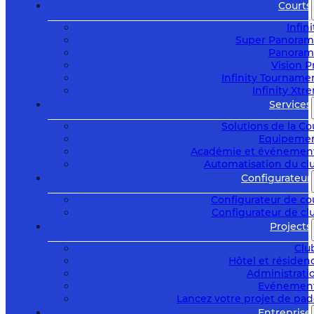
Courts
Infini
Super Panoram
Panoram
Vision P
Infinity Tourname
Infinity Xtr
Services
Solutions de la Co
Equipeme
Académie et événemen
Automatisation du cl
Configurateur
Configurateur de co
Configurateur de cl
Projects
Clu
Hôtel et résiden
Administrati
Evénemen
Lancez votre projet de pad
Entreprise