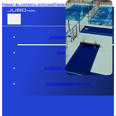
Passer au contenu principal
Passer au pied de page
Solutions de la Cour
Equipement
Académie et événements
Automatisation du club