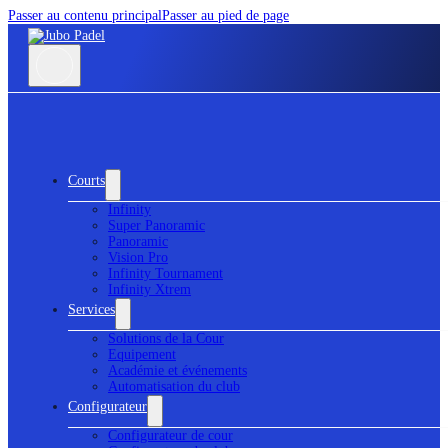
Passer au contenu principal
Passer au pied de page
Courts
Infinity
Super Panoramic
Panoramic
Vision Pro
Infinity Tournament
Infinity Xtrem
Services
Solutions de la Cour
Equipement
Académie et événements
Automatisation du club
Configurateur
Configurateur de cour