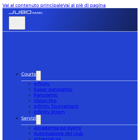
Vai al contenuto principale
Vai al piè di pagina
Courts
Infinity
Super panoramic
Panoramic
Vision Pro
Infinity Tournament
Infinity Xtrem
Servizi
Accademia ed eventi
Automazione del club
Attrezzatura