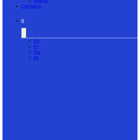
Eventi
Contatto
It
En
Fr
De
Es