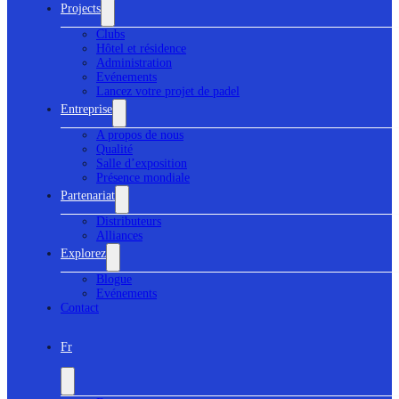
Projects
Clubs
Hôtel et résidence
Administration
Evénements
Lancez votre projet de padel
Entreprise
A propos de nous
Qualité
Salle d’exposition
Présence mondiale
Partenariat
Distributeurs
Alliances
Explorez
Blogue
Evénements
Contact
Fr