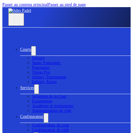
Passer au contenu principal
Passer au pied de page
Courts
Infinity
Super Panoramic
Panoramic
Vision Pro
Infinity Tournament
Infinity Xtrem
Services
Solutions de la Cour
Equipement
Académie et événements
Automatisation du club
Configurateur
Configurateur de cour
Configurateur de club