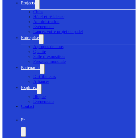
Projects
Clubs
Hôtel et résidence
Administration
Evénements
Lancez votre projet de padel
Entreprise
A propos de nous
Qualité
Salle d’exposition
Présence mondiale
Partenariat
Distributeurs
Alliances
Explorez
Blogue
Evénements
Contact
Fr