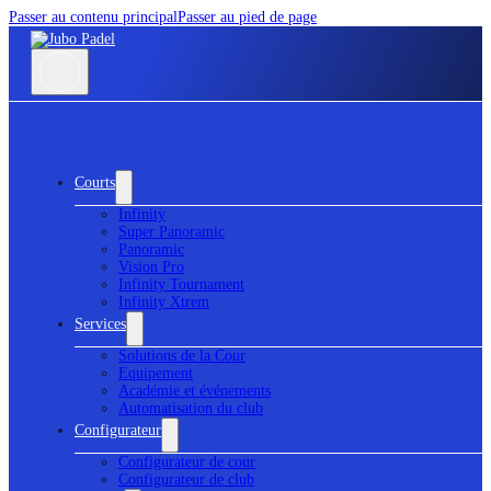
Passer au contenu principal
Passer au pied de page
Courts
Infinity
Super Panoramic
Panoramic
Vision Pro
Infinity Tournament
Infinity Xtrem
Services
Solutions de la Cour
Equipement
Académie et événements
Automatisation du club
Configurateur
Configurateur de cour
Configurateur de club