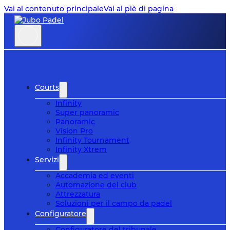
Vai al contenuto principale
Vai al piè di pagina
Courts
Infinity
Super panoramic
Panoramic
Vision Pro
Infinity Tournament
Infinity Xtrem
Servizi
Accademia ed eventi
Automazione del club
Attrezzatura
Soluzioni per il campo da padel
Configuratore
Configuratore del tribunale