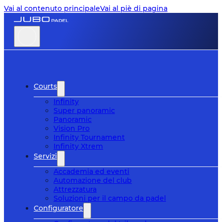
Vai al contenuto principale
Vai al piè di pagina
Courts
Infinity
Super panoramic
Panoramic
Vision Pro
Infinity Tournament
Infinity Xtrem
Servizi
Accademia ed eventi
Automazione del club
Attrezzatura
Soluzioni per il campo da padel
Configuratore