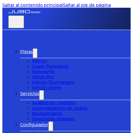
Saltar al contenido principal
Saltar al pie de página
Pistas
Infinity
Super Panoramic
Panoramic
Vision Pro
Infinity Tournament
Infinity Xtrem
Servicios
Academia y eventos
Automatización de clubes
Equipamiento
Soluciones globales
Configurador