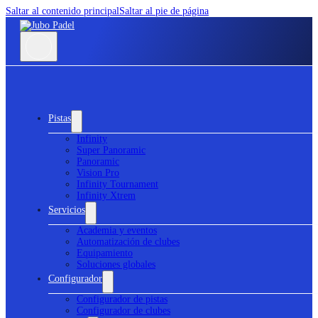
Saltar al contenido principal
Saltar al pie de página
Pistas
Infinity
Super Panoramic
Panoramic
Vision Pro
Infinity Tournament
Infinity Xtrem
Servicios
Academia y eventos
Automatización de clubes
Equipamiento
Soluciones globales
Configurador
Configurador de pistas
Configurador de clubes