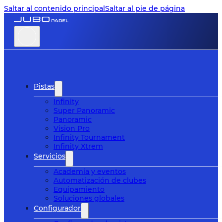
Saltar al contenido principal
Saltar al pie de página
Pistas
Infinity
Super Panoramic
Panoramic
Vision Pro
Infinity Tournament
Infinity Xtrem
Servicios
Academia y eventos
Automatización de clubes
Equipamiento
Soluciones globales
Configurador