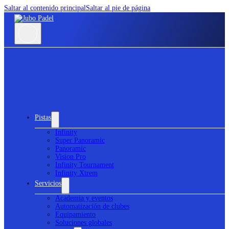
Saltar al contenido principal
Saltar al pie de página
Pistas
Infinity
Super Panoramic
Panoramic
Vision Pro
Infinity Tournament
Infinity Xtrem
Servicios
Academia y eventos
Automatización de clubes
Equipamiento
Soluciones globales