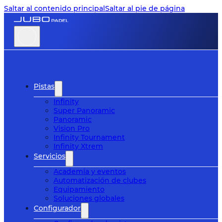
Saltar al contenido principal
Saltar al pie de página
Pistas
Infinity
Super Panoramic
Panoramic
Vision Pro
Infinity Tournament
Infinity Xtrem
Servicios
Academia y eventos
Automatización de clubes
Equipamiento
Soluciones globales
Configurador