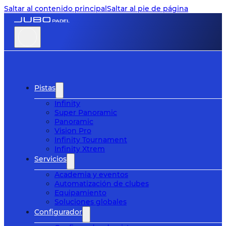
Saltar al contenido principal
Saltar al pie de página
Pistas
Infinity
Super Panoramic
Panoramic
Vision Pro
Infinity Tournament
Infinity Xtrem
Servicios
Academia y eventos
Automatización de clubes
Equipamiento
Soluciones globales
Configurador