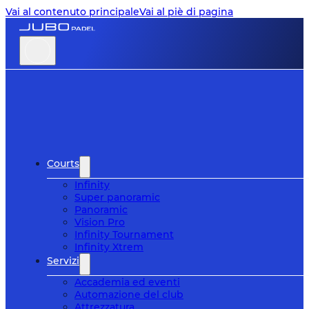
Vai al contenuto principale
Vai al piè di pagina
Courts
Infinity
Super panoramic
Panoramic
Vision Pro
Infinity Tournament
Infinity Xtrem
Servizi
Accademia ed eventi
Automazione del club
Attrezzatura