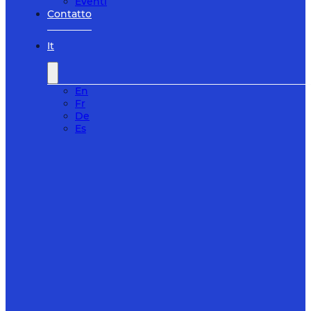
Eventi
Contatto
It
En
Fr
De
Es