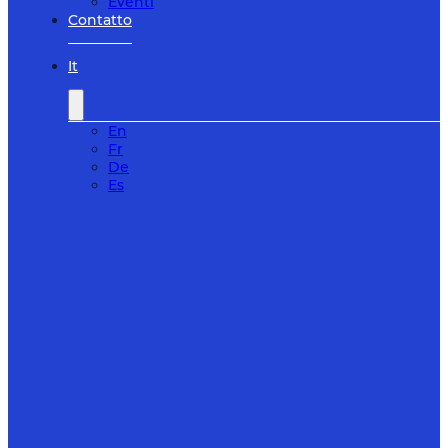
Eventi
Contatto
It
En
Fr
De
Es