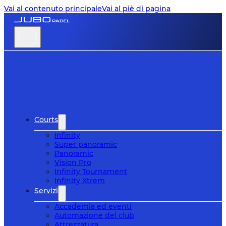
Vai al contenuto principale
Vai al piè di pagina
Courts
Infinity
Super panoramic
Panoramic
Vision Pro
Infinity Tournament
Infinity Xtrem
Servizi
Accademia ed eventi
Automazione del club
Attrezzatura