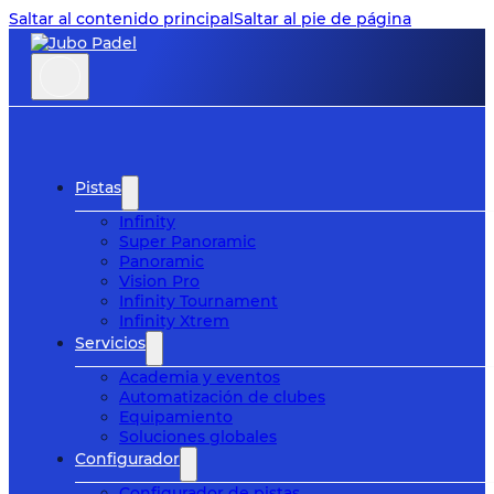
Saltar al contenido principal
Saltar al pie de página
Pistas
Infinity
Super Panoramic
Panoramic
Vision Pro
Infinity Tournament
Infinity Xtrem
Servicios
Academia y eventos
Automatización de clubes
Equipamiento
Soluciones globales
Configurador
Configurador de pistas