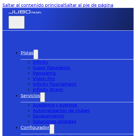
Saltar al contenido principal
Saltar al pie de página
Pistas
Infinity
Super Panoramic
Panoramic
Vision Pro
Infinity Tournament
Infinity Xtrem
Servicios
Academia y eventos
Automatización de clubes
Equipamiento
Soluciones globales
Configurador