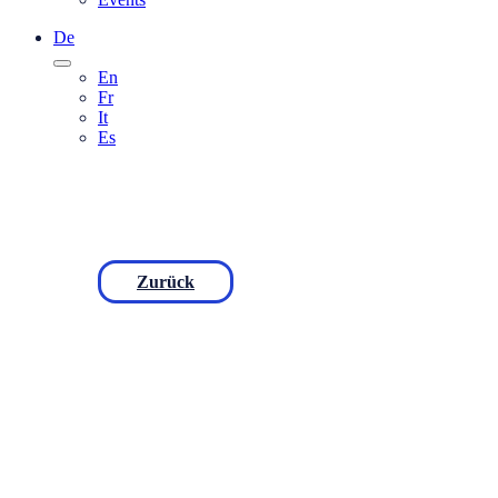
De
En
Fr
It
Es
Zurück