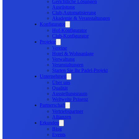
Gerichtliche Lösungen
Ausrüstung
Club-Automatisierung
Akademie & Veranstaltungen
Konfigurator
Hof-Konfigurator
Club-Konfigurator
Projekte
Vereine
Hotel & Wohnanlage
Verwaltung
Veranstaltungen
Starten Sie Ihr Padel-Projekt
Unternehmen
Über uns
Qualität
Ausstellungsraum
Weltweite Präsenz
Partnerschaft
Vertriebspartner
Allianzen
Erkunden
Blog
Events