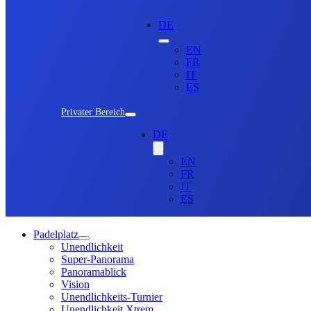
DE
EN
FR
IT
ES
Privater Bereich
DE
EN
FR
IT
ES
Padelplatz
Unendlichkeit
Super-Panorama
Panoramablick
Vision
Unendlichkeits-Turnier
Unendlichkeit Xtrem