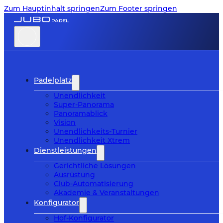
Zum Hauptinhalt springen
Zum Footer springen
Padelplatz
Unendlichkeit
Super-Panorama
Panoramablick
Vision
Unendlichkeits-Turnier
Unendlichkeit Xtrem
Dienstleistungen
Gerichtliche Lösungen
Ausrüstung
Club-Automatisierung
Akademie & Veranstaltungen
Konfigurator
Hof-Konfigurator