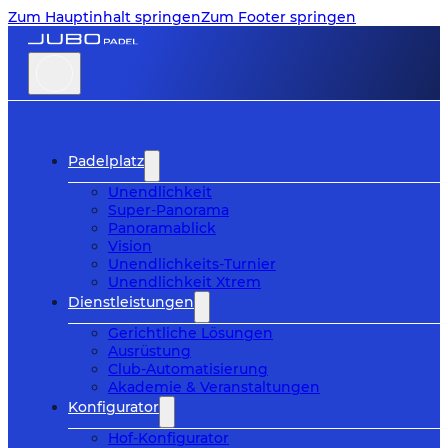
Zum Hauptinhalt springen
Zum Footer springen
Padelplatz
Unendlichkeit
Super-Panorama
Panoramablick
Vision
Unendlichkeits-Turnier
Unendlichkeit Xtrem
Dienstleistungen
Gerichtliche Lösungen
Ausrüstung
Club-Automatisierung
Akademie & Veranstaltungen
Konfigurator
Hof-Konfigurator