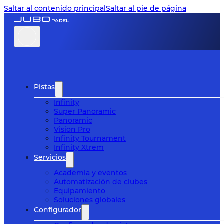
Saltar al contenido principal
Saltar al pie de página
Pistas
Infinity
Super Panoramic
Panoramic
Vision Pro
Infinity Tournament
Infinity Xtrem
Servicios
Academia y eventos
Automatización de clubes
Equipamiento
Soluciones globales
Configurador