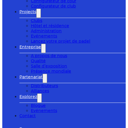
Configurateur de cour
Configurateur de club
Projects
Clubs
Hôtel et résidence
Administration
Evénements
Lancez votre projet de padel
Entreprise
A propos de nous
Qualité
Salle d’exposition
Présence mondiale
Partenariat
Distributeurs
Alliances
Explorez
Blogue
Evénements
Contact