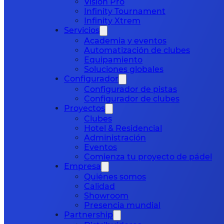
Vision Pro
Infinity Tournament
Infinity Xtrem
Servicios
Academia y eventos
Automatización de clubes
Equipamiento
Soluciones globales
Configurador
Configurador de pistas
Configurador de clubes
Proyectos
Clubes
Hotel & Residencial
Administración
Eventos
Comienza tu proyecto de pádel
Empresa
Quiénes somos
Calidad
Showroom
Presencia mundial
Partnership