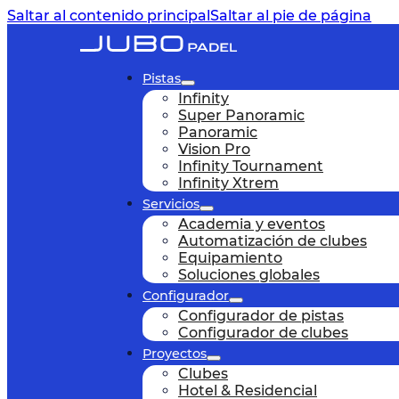
Saltar al contenido principal
Saltar al pie de página
Pistas
Infinity
Super Panoramic
Panoramic
Vision Pro
Infinity Tournament
Infinity Xtrem
Servicios
Academia y eventos
Automatización de clubes
Equipamiento
Soluciones globales
Configurador
Configurador de pistas
Configurador de clubes
Proyectos
Clubes
Hotel & Residencial