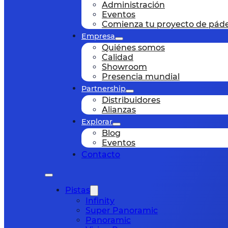
Administración
Eventos
Comienza tu proyecto de páde
Empresa
Quiénes somos
Calidad
Showroom
Presencia mundial
Partnership
Distribuidores
Alianzas
Explorar
Blog
Eventos
Contacto
Pistas
Infinity
Super Panoramic
Panoramic