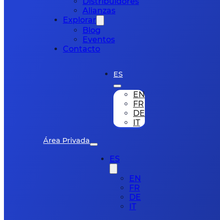
Distribuidores
Alianzas
Explorar
Blog
Eventos
Contacto
ES
EN
FR
DE
IT
Área Privada
ES
EN
FR
DE
IT