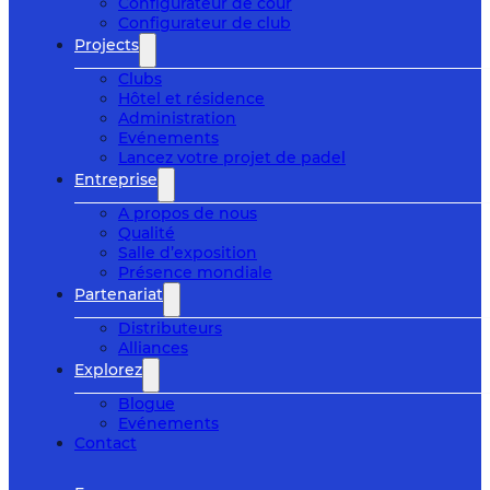
Configurateur de cour
Configurateur de club
Projects
Clubs
Hôtel et résidence
Administration
Evénements
Lancez votre projet de padel
Entreprise
A propos de nous
Qualité
Salle d’exposition
Présence mondiale
Partenariat
Distributeurs
Alliances
Explorez
Blogue
Evénements
Contact