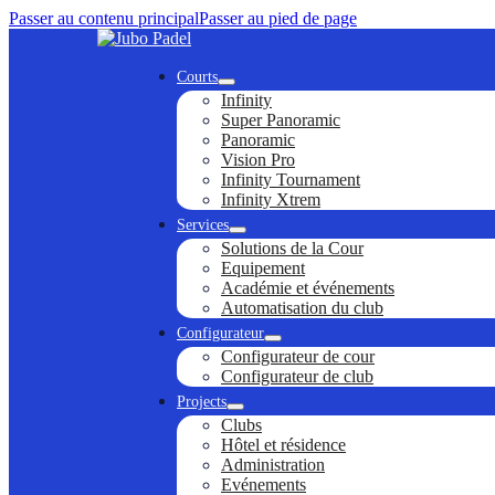
Passer au contenu principal
Passer au pied de page
Courts
Infinity
Super Panoramic
Panoramic
Vision Pro
Infinity Tournament
Infinity Xtrem
Services
Solutions de la Cour
Equipement
Académie et événements
Automatisation du club
Configurateur
Configurateur de cour
Configurateur de club
Projects
Clubs
Hôtel et résidence
Administration
Evénements