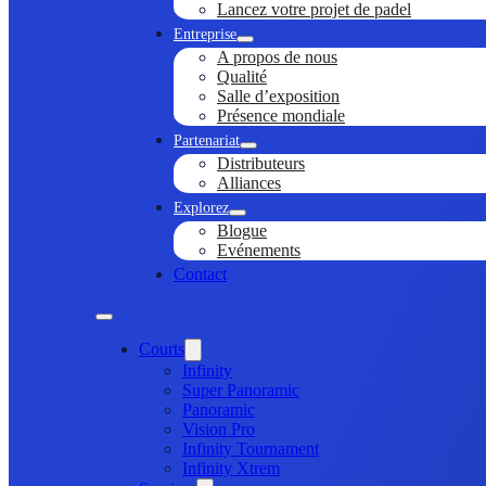
Lancez votre projet de padel
Entreprise
A propos de nous
Qualité
Salle d’exposition
Présence mondiale
Partenariat
Distributeurs
Alliances
Explorez
Blogue
Evénements
Contact
Courts
Infinity
Super Panoramic
Panoramic
Vision Pro
Infinity Tournament
Infinity Xtrem