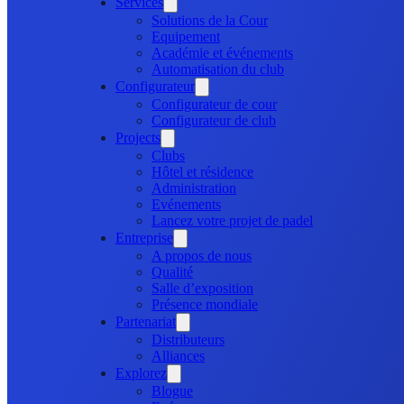
Services
Solutions de la Cour
Equipement
Académie et événements
Automatisation du club
Configurateur
Configurateur de cour
Configurateur de club
Projects
Clubs
Hôtel et résidence
Administration
Evénements
Lancez votre projet de padel
Entreprise
A propos de nous
Qualité
Salle d’exposition
Présence mondiale
Partenariat
Distributeurs
Alliances
Explorez
Blogue