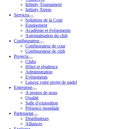
Infinity Tournament
Infinity Xtrem
Services
Solutions de la Cour
Equipement
Académie et événements
Automatisation du club
Configurateur
Configurateur de cour
Configurateur de club
Projects
Clubs
Hôtel et résidence
Administration
Evénements
Lancez votre projet de padel
Entreprise
A propos de nous
Qualité
Salle d’exposition
Présence mondiale
Partenariat
Distributeurs
Alliances
Explorez