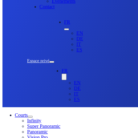
Evénements
Contact
FR
EN
DE
IT
ES
Espace privé
FR
EN
DE
IT
ES
Courts
Infinity
Super Panoramic
Panoramic
Vision Pro