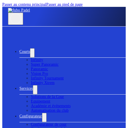
Passer au contenu principal
Passer au pied de page
Courts
Infinity
Super Panoramic
Panoramic
Vision Pro
Infinity Tournament
Infinity Xtrem
Services
Solutions de la Cour
Equipement
Académie et événements
Automatisation du club
Configurateur
Configurateur de cour