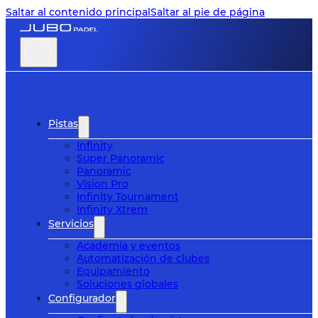
Saltar al contenido principal
Saltar al pie de página
Pistas
Infinity
Super Panoramic
Panoramic
Vision Pro
Infinity Tournament
Infinity Xtrem
Servicios
Academia y eventos
Automatización de clubes
Equipamiento
Soluciones globales
Configurador