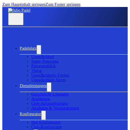
Zum Hauptinhalt springen
Zum Footer springen
Padelplatz
Unendlichkeit
Super-Panorama
Panoramablick
Vision
Unendlichkeits-Turnier
Unendlichkeit Xtrem
Dienstleistungen
Gerichtliche Lösungen
Ausrüstung
Club-Automatisierung
Akademie & Veranstaltungen
Konfigurator
Hof-Konfigurator
Club-Konfigurator