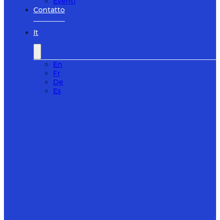
Eventi
Contatto
It
En
Fr
De
Es