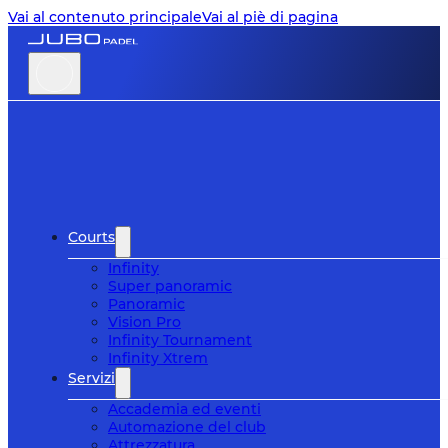
Vai al contenuto principale
Vai al piè di pagina
Courts
Infinity
Super panoramic
Panoramic
Vision Pro
Infinity Tournament
Infinity Xtrem
Servizi
Accademia ed eventi
Automazione del club
Attrezzatura