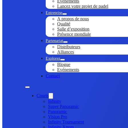
Evénements
Lancez votre projet de padel
Entreprise
A propos de nous
Qualité
Salle d’exposition
Présence mondiale
Partenariat
Distributeurs
Alliances
Explorez
Blogue
Evénements
Contact
Courts
Infinity
Super Panoramic
Panoramic
Vision Pro
Infinity Tournament
Infinity Xtrem