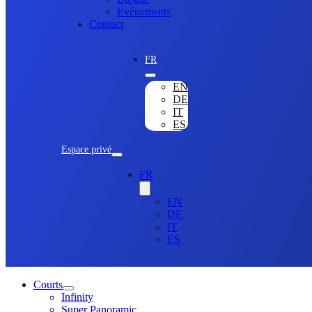
Evénements
Contact
FR
EN
DE
IT
ES
Espace privé
FR
EN
DE
IT
ES
Courts
Infinity
Super Panoramic