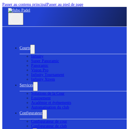
Passer au contenu principal
Passer au pied de page
Courts
Infinity
Super Panoramic
Panoramic
Vision Pro
Infinity Tournament
Infinity Xtrem
Services
Solutions de la Cour
Equipement
Académie et événements
Automatisation du club
Configurateur
Configurateur de cour
Configurateur de club