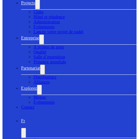
Projects
Clubs
Hôtel et résidence
Administration
Evénements
Lancez votre projet de padel
Entreprise
A propos de nous
Qualité
Salle d’exposition
Présence mondiale
Partenariat
Distributeurs
Alliances
Explorez
Blogue
Evénements
Contact
Fr