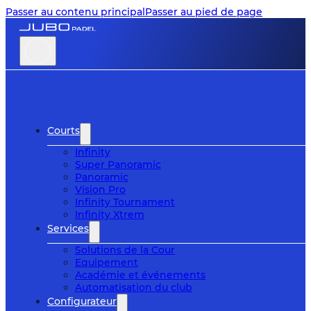
Passer au contenu principal
Passer au pied de page
Courts
Infinity
Super Panoramic
Panoramic
Vision Pro
Infinity Tournament
Infinity Xtrem
Services
Solutions de la Cour
Equipement
Académie et événements
Automatisation du club
Configurateur