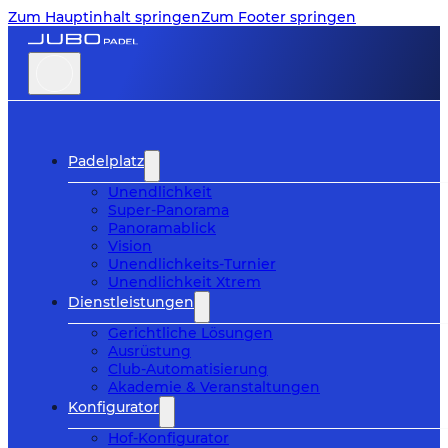
Zum Hauptinhalt springen
Zum Footer springen
Padelplatz
Unendlichkeit
Super-Panorama
Panoramablick
Vision
Unendlichkeits-Turnier
Unendlichkeit Xtrem
Dienstleistungen
Gerichtliche Lösungen
Ausrüstung
Club-Automatisierung
Akademie & Veranstaltungen
Konfigurator
Hof-Konfigurator