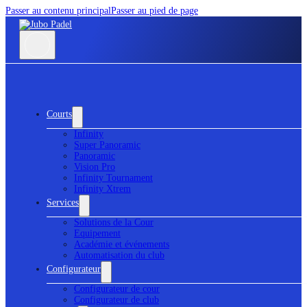
Passer au contenu principal
Passer au pied de page
Courts
Infinity
Super Panoramic
Panoramic
Vision Pro
Infinity Tournament
Infinity Xtrem
Services
Solutions de la Cour
Equipement
Académie et événements
Automatisation du club
Configurateur
Configurateur de cour
Configurateur de club