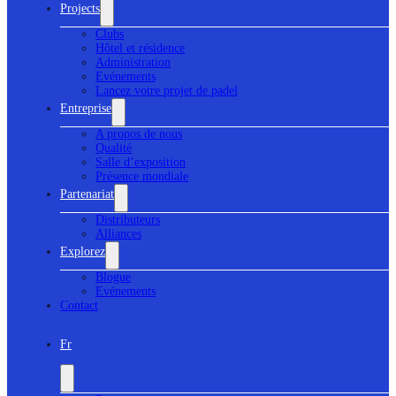
Projects
Clubs
Hôtel et résidence
Administration
Evénements
Lancez votre projet de padel
Entreprise
A propos de nous
Qualité
Salle d’exposition
Présence mondiale
Partenariat
Distributeurs
Alliances
Explorez
Blogue
Evénements
Contact
Fr