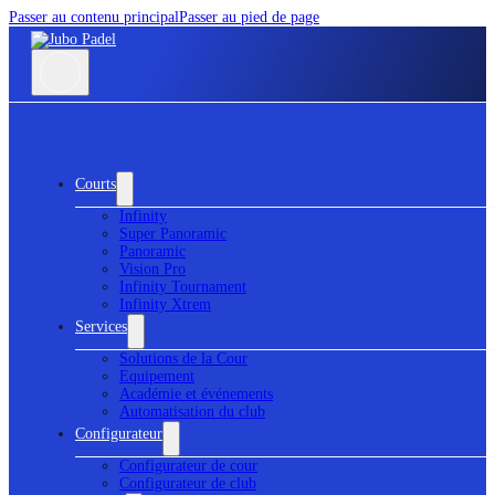
Passer au contenu principal
Passer au pied de page
Courts
Infinity
Super Panoramic
Panoramic
Vision Pro
Infinity Tournament
Infinity Xtrem
Services
Solutions de la Cour
Equipement
Académie et événements
Automatisation du club
Configurateur
Configurateur de cour
Configurateur de club