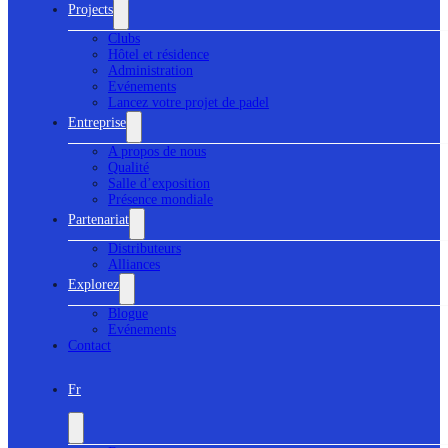
Projects
Clubs
Hôtel et résidence
Administration
Evénements
Lancez votre projet de padel
Entreprise
A propos de nous
Qualité
Salle d’exposition
Présence mondiale
Partenariat
Distributeurs
Alliances
Explorez
Blogue
Evénements
Contact
Fr