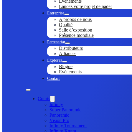
Evénements
Lancez votre projet de padel
Entreprise
A propos de nous
Qualité
Salle d’exposition
Présence mondiale
Partenariat
Distributeurs
Alliances
Explorez
Blogue
Evénements
Contact
Courts
Infinity
Super Panoramic
Panoramic
Vision Pro
Infinity Tournament
Infinity Xtrem