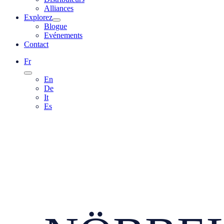
Alliances
Explorez
Blogue
Evénements
Contact
Fr
En
De
It
Es