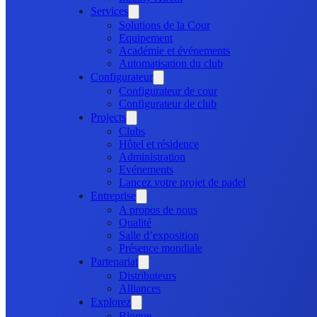
Services
Solutions de la Cour
Equipement
Académie et événements
Automatisation du club
Configurateur
Configurateur de cour
Configurateur de club
Projects
Clubs
Hôtel et résidence
Administration
Evénements
Lancez votre projet de padel
Entreprise
A propos de nous
Qualité
Salle d’exposition
Présence mondiale
Partenariat
Distributeurs
Alliances
Explorez
Blogue