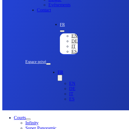
Evénements
Contact
FR
EN
DE
IT
ES
Espace privé
FR
EN
DE
IT
ES
Courts
Infinity
Super Panoramic