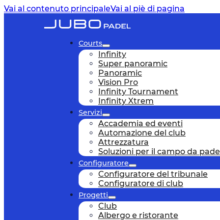
Vai al contenuto principale
Vai al piè di pagina
Courts
Infinity
Super panoramic
Panoramic
Vision Pro
Infinity Tournament
Infinity Xtrem
Servizi
Accademia ed eventi
Automazione del club
Attrezzatura
Soluzioni per il campo da pade
Configuratore
Configuratore del tribunale
Configuratore di club
Progetti
Club
Albergo e ristorante