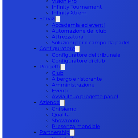
Vision Pro
Infinity Tournament
Infinity Xtrem
Servizi
Accademia ed eventi
Automazione del club
Attrezzatura
Soluzioni per il campo da padel
Configuratore
Configuratore del tribunale
Configuratore di club
Progetti
Club
Albergo e ristorante
Amministrazione
Eventi
Avvia il tuo progetto padel
Azienda
Chi siamo
Qualità
Showroom
Presenza mondiale
Partnership