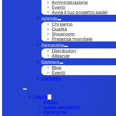
Amministrazione
Eventi
Avvia il tuo progetto padel
Azienda
Chi siamo
Qualità
Showroom
Presenza mondiale
Partnership
Distributori
Alleanze
Esplorare
Blog
Eventi
Contatto
Courts
Infinity
Super panoramic
Panoramic