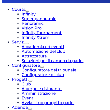
Courts
Infinity
Super panoramic
Panoramic
Vision Pro
Infinity Tournament
Infinity Xtrem
Servizi
Accademia ed eventi
Automazione del club
Attrezzatura
Soluzioni per il campo da padel
Configuratore
Configuratore del tribunale
Configuratore di club
Progetti
Club
Albergo e ristorante
Amministrazione
Eventi
Avvia il tuo progetto padel
Azienda