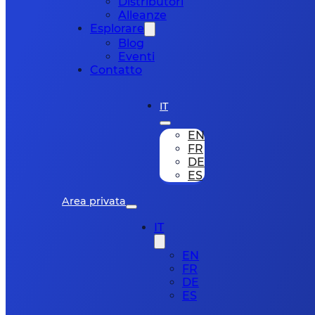
Distributori
Alleanze
Esplorare
Blog
Eventi
Contatto
IT
EN
FR
DE
ES
Area privata
IT
EN
FR
DE
ES