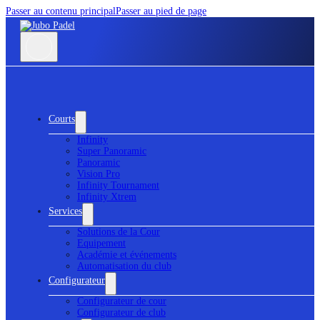
Passer au contenu principal
Passer au pied de page
Courts
Infinity
Super Panoramic
Panoramic
Vision Pro
Infinity Tournament
Infinity Xtrem
Services
Solutions de la Cour
Equipement
Académie et événements
Automatisation du club
Configurateur
Configurateur de cour
Configurateur de club