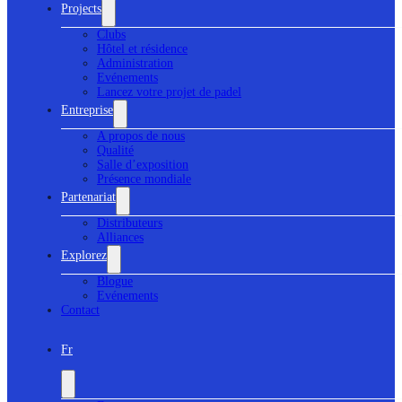
Projects
Clubs
Hôtel et résidence
Administration
Evénements
Lancez votre projet de padel
Entreprise
A propos de nous
Qualité
Salle d’exposition
Présence mondiale
Partenariat
Distributeurs
Alliances
Explorez
Blogue
Evénements
Contact
Fr