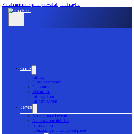
Vai al contenuto principale
Vai al piè di pagina
Courts
Infinity
Super panoramic
Panoramic
Vision Pro
Infinity Tournament
Infinity Xtrem
Servizi
Accademia ed eventi
Automazione del club
Attrezzatura
Soluzioni per il campo da padel