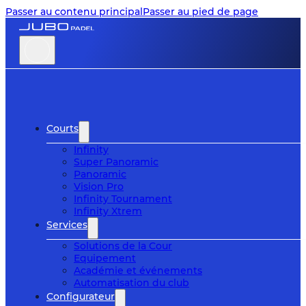
Passer au contenu principal
Passer au pied de page
Courts
Infinity
Super Panoramic
Panoramic
Vision Pro
Infinity Tournament
Infinity Xtrem
Services
Solutions de la Cour
Equipement
Académie et événements
Automatisation du club
Configurateur