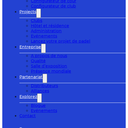
Configurateur de cour
Configurateur de club
Projects
Clubs
Hôtel et résidence
Administration
Evénements
Lancez votre projet de padel
Entreprise
A propos de nous
Qualité
Salle d’exposition
Présence mondiale
Partenariat
Distributeurs
Alliances
Explorez
Blogue
Evénements
Contact