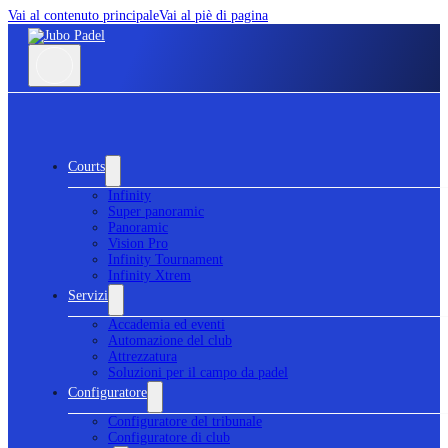
Vai al contenuto principale
Vai al piè di pagina
Courts
Infinity
Super panoramic
Panoramic
Vision Pro
Infinity Tournament
Infinity Xtrem
Servizi
Accademia ed eventi
Automazione del club
Attrezzatura
Soluzioni per il campo da padel
Configuratore
Configuratore del tribunale
Configuratore di club