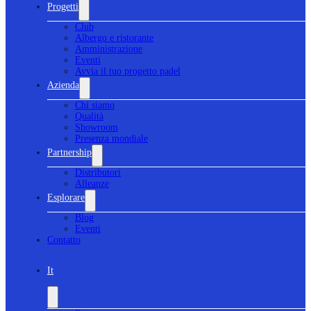
Progetti
Club
Albergo e ristorante
Amministrazione
Eventi
Avvia il tuo progetto padel
Azienda
Chi siamo
Qualità
Showroom
Presenza mondiale
Partnership
Distributori
Alleanze
Esplorare
Blog
Eventi
Contatto
It