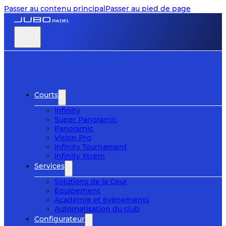
Passer au contenu principal
Passer au pied de page
Courts
Infinity
Super Panoramic
Panoramic
Vision Pro
Infinity Tournament
Infinity Xtrem
Services
Solutions de la Cour
Equipement
Académie et événements
Automatisation du club
Configurateur