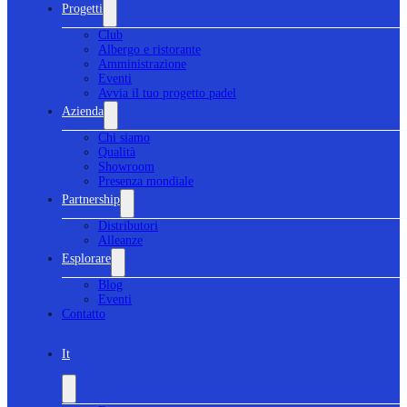
Progetti
Club
Albergo e ristorante
Amministrazione
Eventi
Avvia il tuo progetto padel
Azienda
Chi siamo
Qualità
Showroom
Presenza mondiale
Partnership
Distributori
Alleanze
Esplorare
Blog
Eventi
Contatto
It