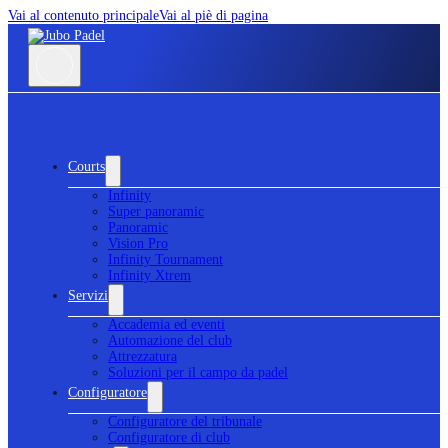
Vai al contenuto principale
Vai al piè di pagina
Courts
Infinity
Super panoramic
Panoramic
Vision Pro
Infinity Tournament
Infinity Xtrem
Servizi
Accademia ed eventi
Automazione del club
Attrezzatura
Soluzioni per il campo da padel
Configuratore
Configuratore del tribunale
Configuratore di club