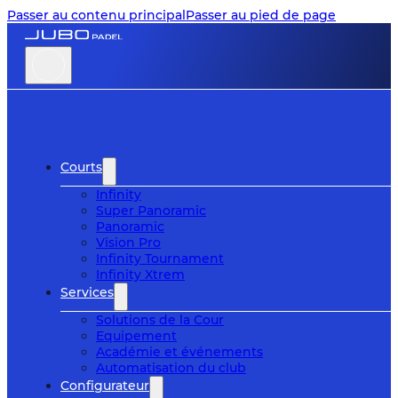
Passer au contenu principal
Passer au pied de page
Courts
Infinity
Super Panoramic
Panoramic
Vision Pro
Infinity Tournament
Infinity Xtrem
Services
Solutions de la Cour
Equipement
Académie et événements
Automatisation du club
Configurateur