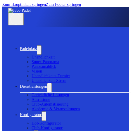
Zum Hauptinhalt springen
Zum Footer springen
Padelplatz
Unendlichkeit
Super-Panorama
Panoramablick
Vision
Unendlichkeits-Turnier
Unendlichkeit Xtrem
Dienstleistungen
Gerichtliche Lösungen
Ausrüstung
Club-Automatisierung
Akademie & Veranstaltungen
Konfigurator
Hof-Konfigurator
Club-Konfigurator