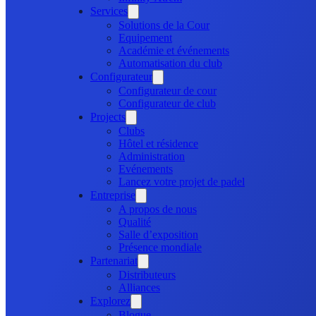
Services
Solutions de la Cour
Equipement
Académie et événements
Automatisation du club
Configurateur
Configurateur de cour
Configurateur de club
Projects
Clubs
Hôtel et résidence
Administration
Evénements
Lancez votre projet de padel
Entreprise
A propos de nous
Qualité
Salle d’exposition
Présence mondiale
Partenariat
Distributeurs
Alliances
Explorez
Blogue