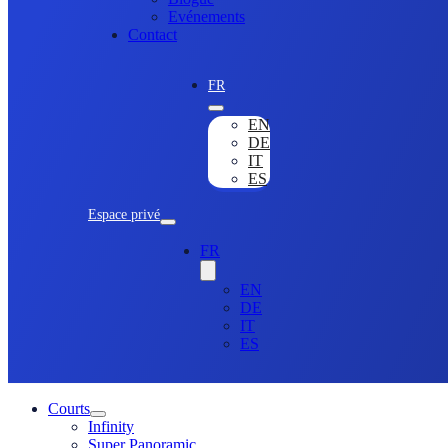
Evénements
Contact
FR
EN
DE
IT
ES
Espace privé
FR
EN
DE
IT
ES
Courts
Infinity
Super Panoramic