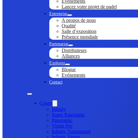
Evénements
Lancez votre projet de padel
Entreprise
A propos de nous
Qualité
Salle d’exposition
Présence mondiale
Partenariat
Distributeurs
Alliances
Explorez
Blogue
Evénements
Contact
Courts
Infinity
Super Panoramic
Panoramic
Vision Pro
Infinity Tournament
Infinity Xtrem