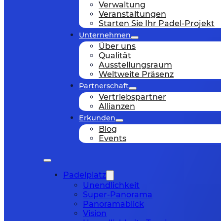
Verwaltung
Veranstaltungen
Starten Sie Ihr Padel-Projekt
Unternehmen
Über uns
Qualität
Ausstellungsraum
Weltweite Präsenz
Partnerschaft
Vertriebspartner
Allianzen
Erkunden
Blog
Events
Padelplatz
Unendlichkeit
Super-Panorama
Panoramablick
Vision