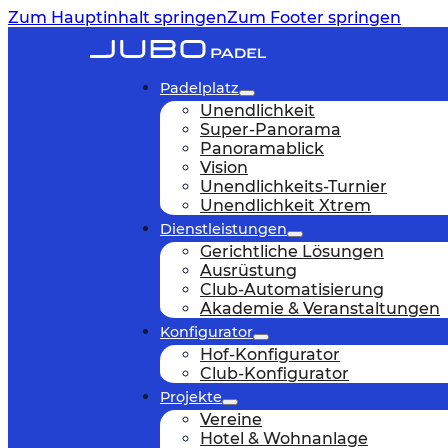
Zum Hauptinhalt springen
Zum Footer springen
Padelplatz
Unendlichkeit
Super-Panorama
Panoramablick
Vision
Unendlichkeits-Turnier
Unendlichkeit Xtrem
Dienstleistungen
Gerichtliche Lösungen
Ausrüstung
Club-Automatisierung
Akademie & Veranstaltungen
Konfigurator
Hof-Konfigurator
Club-Konfigurator
Projekte
Vereine
Hotel & Wohnanlage