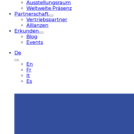
Ausstellungsraum
Weltweite Präsenz
Partnerschaft
Vertriebspartner
Allianzen
Erkunden
Blog
Events
De
En
Fr
It
Es