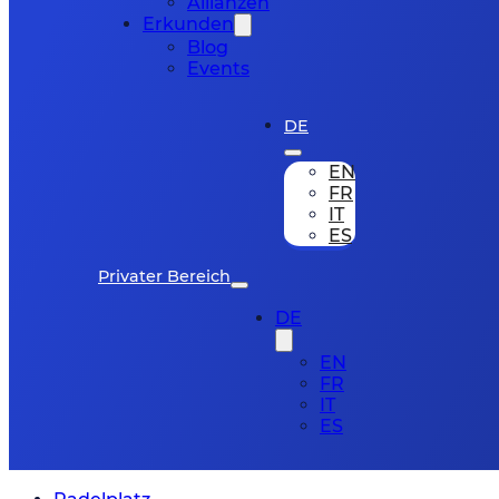
Allianzen
Erkunden
Blog
Events
DE
EN
FR
IT
ES
Privater Bereich
DE
EN
FR
IT
ES